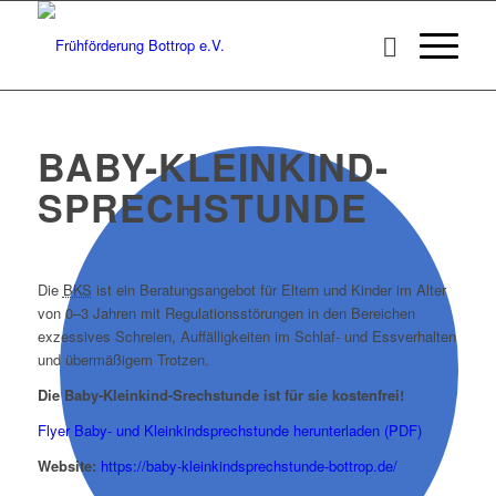
BABY-KLEINKIND-
SPRECHSTUNDE
Die
BKS
ist ein Beratungsangebot für Eltern und Kinder im Alter
von 0–3 Jahren mit Regulationsstörungen in den Bereichen
exzessives Schreien, Auffälligkeiten im Schlaf- und Essverhalten
und übermäßigem Trotzen.
Die Baby-Kleinkind-Srechstunde ist für sie kostenfrei!
Flyer Baby- und Kleinkindsprechstunde herunterladen (PDF)
Website:
https://baby-kleinkindsprechstunde-bottrop.de/